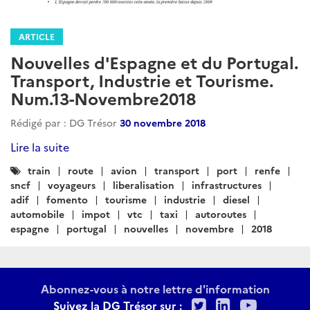
ARTICLE
Nouvelles d'Espagne et du Portugal.
Transport, Industrie et Tourisme.
Num.13-Novembre2018
Rédigé par : DG Trésor
30 novembre 2018
Lire la suite
Catégories
train
route
avion
transport
port
renfe
:
sncf
voyageurs
liberalisation
infrastructures
adif
fomento
tourisme
industrie
diesel
automobile
impot
vtc
taxi
autoroutes
espagne
portugal
nouvelles
novembre
2018
Abonnez-vous à notre lettre d'information
Twitter
LinkedIn
Youtu
Suivez la DG Trésor sur :