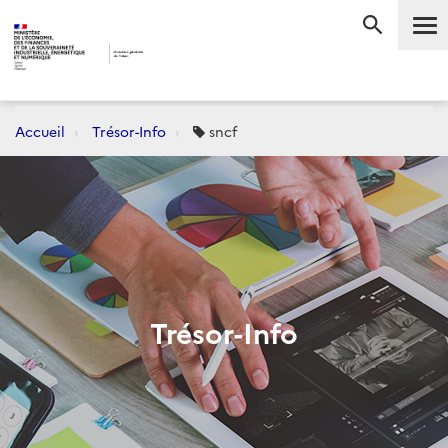
Me
RECHERC
Accueil
Trésor-Info
sncf
Trésor-Info