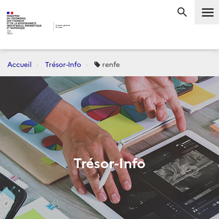
Me
RECHERC
Accueil
Trésor-Info
renfe
Trésor-Info