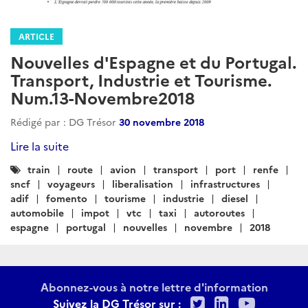
ARTICLE
Nouvelles d'Espagne et du Portugal.
Transport, Industrie et Tourisme.
Num.13-Novembre2018
Rédigé par : DG Trésor
30 novembre 2018
Lire la suite
Catégories
train
route
avion
transport
port
renfe
:
sncf
voyageurs
liberalisation
infrastructures
adif
fomento
tourisme
industrie
diesel
automobile
impot
vtc
taxi
autoroutes
espagne
portugal
nouvelles
novembre
2018
Abonnez-vous à notre lettre d'information
Twitter
LinkedIn
Youtu
Suivez la DG Trésor sur :