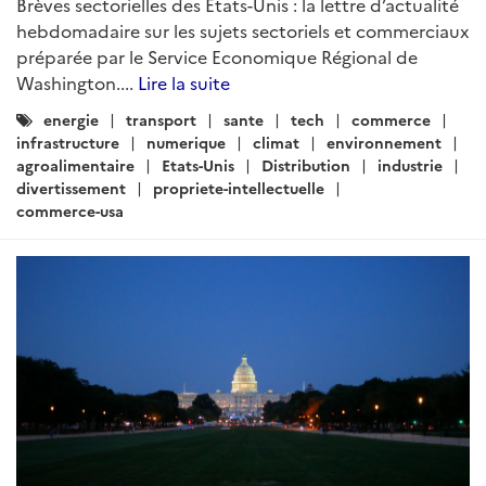
Brèves sectorielles des Etats-Unis : la lettre d’actualité
hebdomadaire sur les sujets sectoriels et commerciaux
préparée par le Service Economique Régional de
Washington....
Lire la suite
Catégories
energie
transport
sante
tech
commerce
:
infrastructure
numerique
climat
environnement
agroalimentaire
Etats-Unis
Distribution
industrie
divertissement
propriete-intellectuelle
commerce-usa