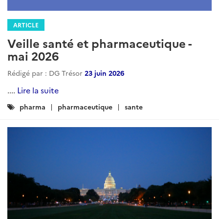
ARTICLE
Veille santé et pharmaceutique -
mai 2026
Rédigé par : DG Trésor
23 juin 2026
....
Lire la suite
Catégories
pharma
pharmaceutique
sante
: