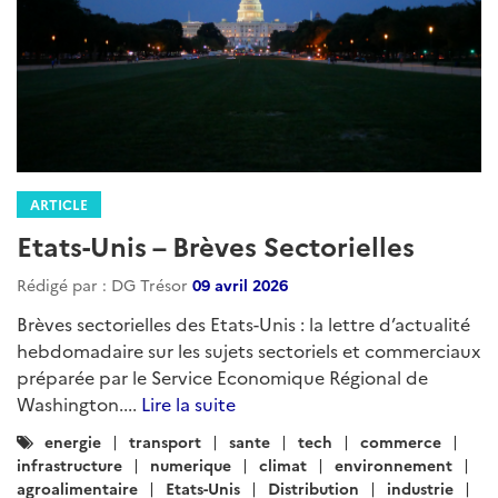
ARTICLE
Etats-Unis – Brèves Sectorielles
Rédigé par : DG Trésor
09 avril 2026
Brèves sectorielles des Etats-Unis : la lettre d’actualité
hebdomadaire sur les sujets sectoriels et commerciaux
préparée par le Service Economique Régional de
Washington....
Lire la suite
Catégories
energie
transport
sante
tech
commerce
:
infrastructure
numerique
climat
environnement
agroalimentaire
Etats-Unis
Distribution
industrie