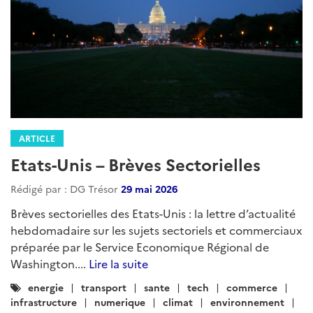
ARTICLE
Etats-Unis – Brèves Sectorielles
Rédigé par : DG Trésor
29 mai 2026
Brèves sectorielles des Etats-Unis : la lettre d’actualité
hebdomadaire sur les sujets sectoriels et commerciaux
préparée par le Service Economique Régional de
Washington....
Lire la suite
Catégories
energie
transport
sante
tech
commerce
:
infrastructure
numerique
climat
environnement