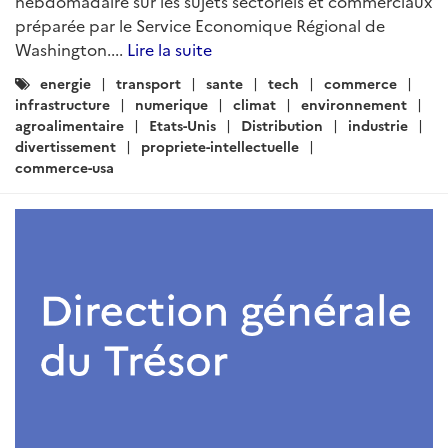
hebdomadaire sur les sujets sectoriels et commerciaux
préparée par le Service Economique Régional de
Washington....
Lire la suite
Catégories
energie
transport
sante
tech
commerce
:
infrastructure
numerique
climat
environnement
agroalimentaire
Etats-Unis
Distribution
industrie
divertissement
propriete-intellectuelle
commerce-usa