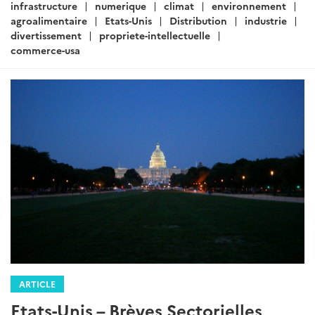
:
infrastructure
numerique
climat
environnement
agroalimentaire
Etats-Unis
Distribution
industrie
divertissement
propriete-intellectuelle
commerce-usa
ARTICLE
Etats-Unis – Brèves Sectorielles