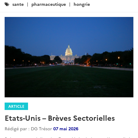
Catégories
sante
pharmaceutique
hongrie
:
ARTICLE
Etats-Unis – Brèves Sectorielles
Rédigé par : DG Trésor
07 mai 2026