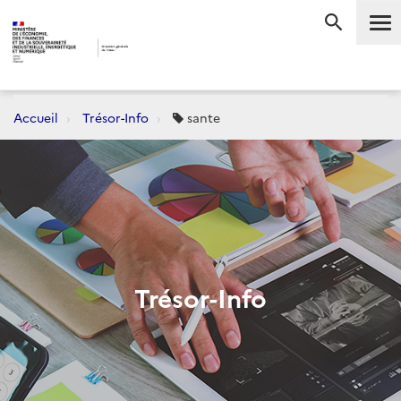
Me
RECHERC
Accueil
Trésor-Info
sante
Trésor-Info