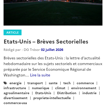
ARTICLE
Etats-Unis – Brèves Sectorielles
Rédigé par : DG Trésor
02 juillet 2026
Brèves sectorielles des Etats-Unis : la lettre d’actualité
hebdomadaire sur les sujets sectoriels et commerciaux
préparée par le Service Economique Régional de
Washington....
Lire la suite
Catégories
energie
transport
sante
tech
commerce
:
infrastructure
numerique
climat
environnement
agroalimentaire
Etats-Unis
Distribution
industrie
divertissement
propriete-intellectuelle
commerce-usa