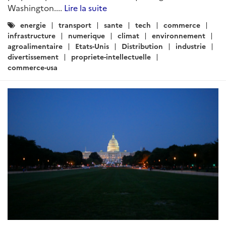
Washington....
Lire la suite
Catégories
energie
transport
sante
tech
commerce
:
infrastructure
numerique
climat
environnement
agroalimentaire
Etats-Unis
Distribution
industrie
divertissement
propriete-intellectuelle
commerce-usa