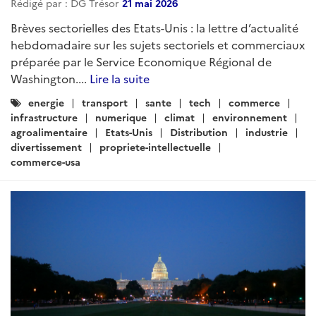
Rédigé par : DG Trésor
21 mai 2026
Brèves sectorielles des Etats-Unis : la lettre d’actualité
hebdomadaire sur les sujets sectoriels et commerciaux
préparée par le Service Economique Régional de
Washington....
Lire la suite
Catégories
energie
transport
sante
tech
commerce
:
infrastructure
numerique
climat
environnement
agroalimentaire
Etats-Unis
Distribution
industrie
divertissement
propriete-intellectuelle
commerce-usa