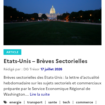
ARTICLE
Etats-Unis – Brèves Sectorielles
Rédigé par : DG Trésor
17 juillet 2026
Brèves sectorielles des Etats-Unis : la lettre d’actualité
hebdomadaire sur les sujets sectoriels et commerciaux
préparée par le Service Economique Régional de
Washington....
Lire la suite
Catégories
energie
transport
sante
tech
commerce