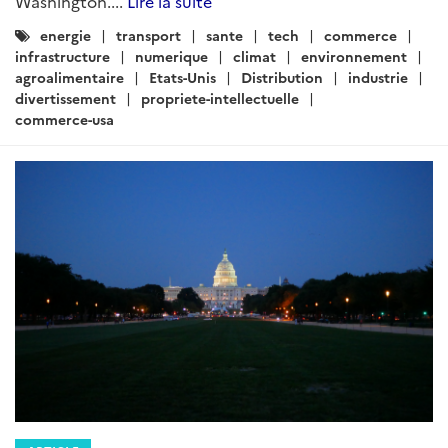
Washington....
Lire la suite
Catégories
energie
transport
sante
tech
commerce
:
infrastructure
numerique
climat
environnement
agroalimentaire
Etats-Unis
Distribution
industrie
divertissement
propriete-intellectuelle
commerce-usa