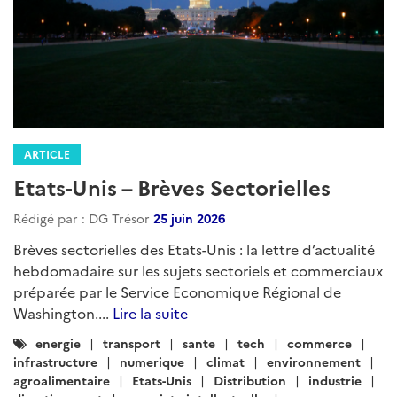
ARTICLE
Etats-Unis – Brèves Sectorielles
Rédigé par : DG Trésor
25 juin 2026
Brèves sectorielles des Etats-Unis : la lettre d’actualité
hebdomadaire sur les sujets sectoriels et commerciaux
préparée par le Service Economique Régional de
Washington....
Lire la suite
Catégories
energie
transport
sante
tech
commerce
:
infrastructure
numerique
climat
environnement
agroalimentaire
Etats-Unis
Distribution
industrie