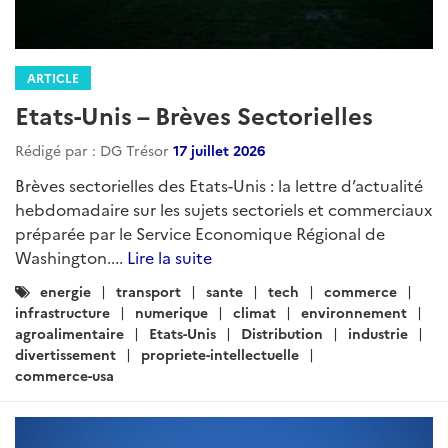
ARTICLE
Etats-Unis – Brèves Sectorielles
Rédigé par : DG Trésor
17 juillet 2026
Brèves sectorielles des Etats-Unis : la lettre d’actualité
hebdomadaire sur les sujets sectoriels et commerciaux
préparée par le Service Economique Régional de
Washington....
Lire la suite
Catégories
energie
transport
sante
tech
commerce
:
infrastructure
numerique
climat
environnement
agroalimentaire
Etats-Unis
Distribution
industrie
divertissement
propriete-intellectuelle
commerce-usa