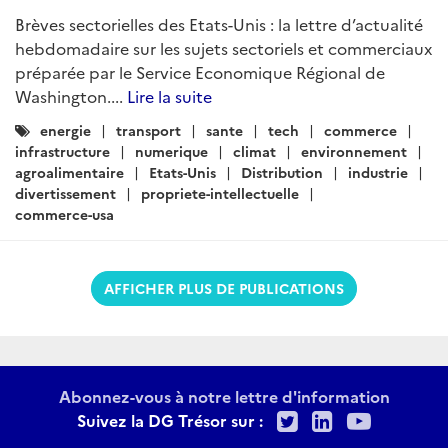
Brèves sectorielles des Etats-Unis : la lettre d’actualité
hebdomadaire sur les sujets sectoriels et commerciaux
préparée par le Service Economique Régional de
Washington....
Lire la suite
Catégories
energie
transport
sante
tech
commerce
:
infrastructure
numerique
climat
environnement
agroalimentaire
Etats-Unis
Distribution
industrie
divertissement
propriete-intellectuelle
commerce-usa
AFFICHER PLUS DE PUBLICATIONS
Abonnez-vous à notre lettre d'information
Twitter
LinkedIn
Youtu
Suivez la DG Trésor sur :