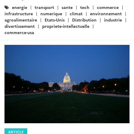
Catégories
energie
transport
sante
tech
commerce
:
infrastructure
numerique
climat
environnement
agroalimentaire
Etats-Unis
Distribution
industrie
divertissement
propriete-intellectuelle
commerce-usa
ARTICLE