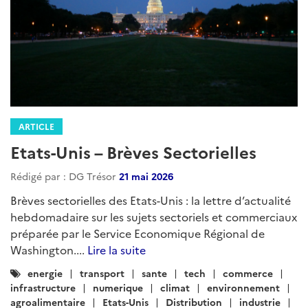
ARTICLE
Etats-Unis – Brèves Sectorielles
Rédigé par : DG Trésor
21 mai 2026
Brèves sectorielles des Etats-Unis : la lettre d’actualité
hebdomadaire sur les sujets sectoriels et commerciaux
préparée par le Service Economique Régional de
Washington....
Lire la suite
Catégories
energie
transport
sante
tech
commerce
:
infrastructure
numerique
climat
environnement
agroalimentaire
Etats-Unis
Distribution
industrie