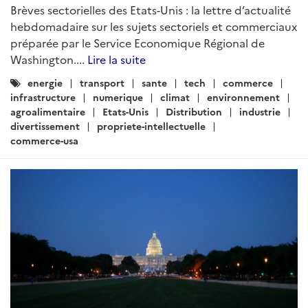
Brèves sectorielles des Etats-Unis : la lettre d’actualité
hebdomadaire sur les sujets sectoriels et commerciaux
préparée par le Service Economique Régional de
Washington....
Lire la suite
Catégories
energie
transport
sante
tech
commerce
:
infrastructure
numerique
climat
environnement
agroalimentaire
Etats-Unis
Distribution
industrie
divertissement
propriete-intellectuelle
commerce-usa