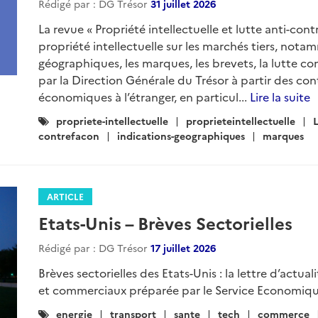
Rédigé par : DG Trésor
31 juillet 2026
La revue « Propriété intellectuelle et lutte anti-cont
propriété intellectuelle sur les marchés tiers, nota
géographiques, les marques, les brevets, la lutte con
par la Direction Générale du Trésor à partir des con
économiques à l’étranger, en particul...
Lire la suite
Catégories
propriete-intellectuelle
proprieteintellectuelle
:
contrefacon
indications-geographiques
marques
ARTICLE
Etats-Unis – Brèves Sectorielles
Rédigé par : DG Trésor
17 juillet 2026
Brèves sectorielles des Etats-Unis : la lettre d’actua
et commerciaux préparée par le Service Economiqu
Catégories
energie
transport
sante
tech
commerce