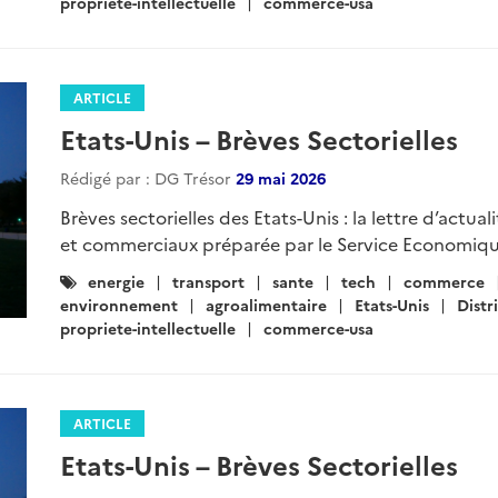
propriete-intellectuelle
commerce-usa
ARTICLE
Etats-Unis – Brèves Sectorielles
Rédigé par : DG Trésor
29 mai 2026
Brèves sectorielles des Etats-Unis : la lettre d’actua
et commerciaux préparée par le Service Economiqu
Catégories
energie
transport
sante
tech
commerce
:
environnement
agroalimentaire
Etats-Unis
Distr
propriete-intellectuelle
commerce-usa
ARTICLE
Etats-Unis – Brèves Sectorielles