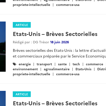
propriete-intellectuelle
commerce-usa
ARTICLE
Etats-Unis – Brèves Sectorielles
Rédigé par : DG Trésor
18 juin 2026
Brèves sectorielles des Etats-Unis : la lettre d’actua
et commerciaux préparée par le Service Economiqu
Catégories
energie
transport
sante
tech
commerce
:
environnement
agroalimentaire
Etats-Unis
Distr
propriete-intellectuelle
commerce-usa
ARTICLE
Etats-Unis – Brèves Sectorielles