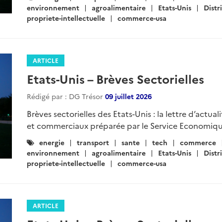
:
environnement
agroalimentaire
Etats-Unis
Distr
propriete-intellectuelle
commerce-usa
ARTICLE
Etats-Unis – Brèves Sectorielles
Rédigé par : DG Trésor
09 juillet 2026
Brèves sectorielles des Etats-Unis : la lettre d’actua
et commerciaux préparée par le Service Economiqu
Catégories
energie
transport
sante
tech
commerce
:
environnement
agroalimentaire
Etats-Unis
Distr
propriete-intellectuelle
commerce-usa
ARTICLE