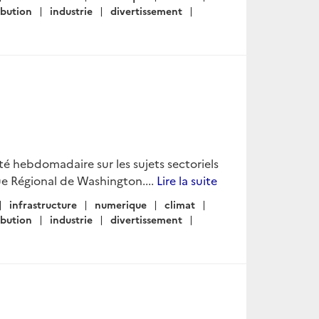
ibution
industrie
divertissement
lité hebdomadaire sur les sujets sectoriels
e Régional de Washington....
Lire la suite
infrastructure
numerique
climat
ibution
industrie
divertissement