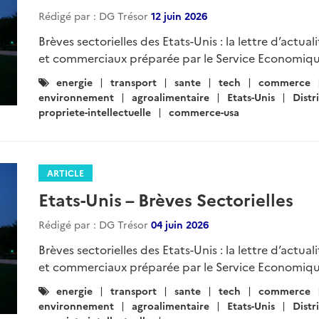
Rédigé par : DG Trésor
12 juin 2026
Brèves sectorielles des Etats-Unis : la lettre d’actua
et commerciaux préparée par le Service Economiqu
Catégories
energie
transport
sante
tech
commerce
:
environnement
agroalimentaire
Etats-Unis
Distr
propriete-intellectuelle
commerce-usa
ARTICLE
Etats-Unis – Brèves Sectorielles
Rédigé par : DG Trésor
04 juin 2026
Brèves sectorielles des Etats-Unis : la lettre d’actua
et commerciaux préparée par le Service Economiqu
Catégories
energie
transport
sante
tech
commerce
:
environnement
agroalimentaire
Etats-Unis
Distr