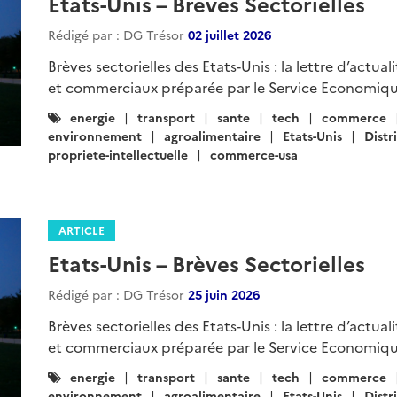
Etats-Unis – Brèves Sectorielles
Rédigé par : DG Trésor
02 juillet 2026
Brèves sectorielles des Etats-Unis : la lettre d’actua
et commerciaux préparée par le Service Economiqu
Catégories
energie
transport
sante
tech
commerce
:
environnement
agroalimentaire
Etats-Unis
Distr
propriete-intellectuelle
commerce-usa
ARTICLE
Etats-Unis – Brèves Sectorielles
Rédigé par : DG Trésor
25 juin 2026
Brèves sectorielles des Etats-Unis : la lettre d’actua
et commerciaux préparée par le Service Economiqu
Catégories
energie
transport
sante
tech
commerce
:
environnement
agroalimentaire
Etats-Unis
Distr