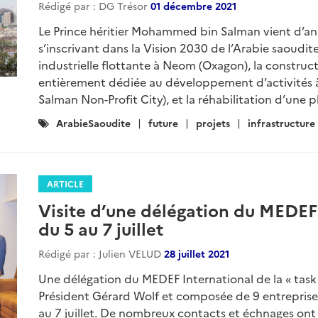
Rédigé par : DG Trésor
01 décembre 2021
Le Prince héritier Mohammed bin Salman vient d’an
s’inscrivant dans la Vision 2030 de l’Arabie saoudit
industrielle flottante à Neom (Oxagon), la construc
entièrement dédiée au développement d’activités 
Salman Non-Profit City), et la réhabilitation d’une pl
Catégories
ArabieSaoudite
future
projets
infrastructure
:
ARTICLE
Visite d’une délégation du MEDEF
du 5 au 7 juillet
Rédigé par : Julien VELUD
28 juillet 2021
Une délégation du MEDEF International de la « task
Président Gérard Wolf et composée de 9 entreprise
au 7 juillet. De nombreux contacts et échnages ont e