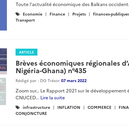
Toute l'actualité économique des Balkans occident
Catégories
Economie
Finance
Projets
finances-publique
:
Transport
ARTICLE
Brèves économiques régionales d’A
Nigéria-Ghana) n°435
Rédigé par : DG Trésor
07 mars 2022
Zoom sur… Le Rapport 2021 sur le développement é
CNUCED...
Lire la suite
Catégories
infrastructure
INFLATION
COMMERCE
FIN
:
CONJONCTURE