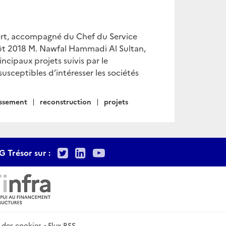
ert, accompagné du Chef du Service
oût 2018 M. Nawfal Hammadi Al Sultan,
ncipaux projets suivis par le
usceptibles d’intéresser les sociétés
issement
reconstruction
projets
Twitter
LinkedIn
Youtube
G Trésor sur :
 des cookies
Flux RSS