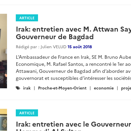
ARTICLE
Irak: entretien avec M. Attwan S
Gouverneur de Bagdad
Rédigé par : Julien VELUD
15 août 2018
L’Ambassadeur de France en Irak, SE M. Bruno Aub
Economique, M. Rafael Santos, a rencontré le 1er 
Attawani, Gouverneur de Bagdad afin d’aborder avec 
gouvernorat et susceptibles d’intéresser les sociétés
Catégories
irak
Proche-et-Moyen-Orient
economie
proj
:
ARTICLE
Irak: entretien avec le Gouverneu