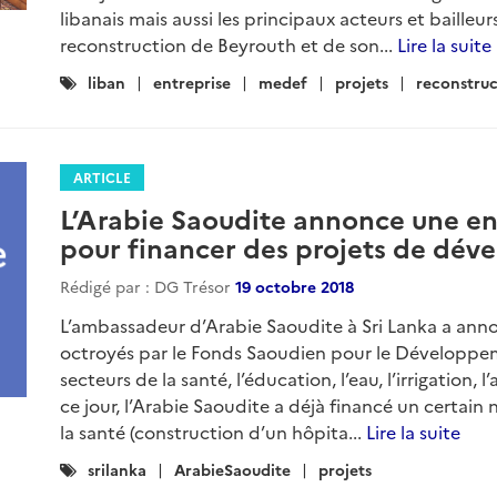
libanais mais aussi les principaux acteurs et bailleur
reconstruction de Beyrouth et de son...
Lire la suite
Catégories
liban
entreprise
medef
projets
reconstruc
:
ARTICLE
L’Arabie Saoudite annonce une e
pour financer des projets de dé
Rédigé par : DG Trésor
19 octobre 2018
L’ambassadeur d’Arabie Saoudite à Sri Lanka a ann
octroyés par le Fonds Saoudien pour le Développemen
secteurs de la santé, l’éducation, l’eau, l’irrigation, 
ce jour, l’Arabie Saoudite a déjà financé un certai
la santé (construction d’un hôpita...
Lire la suite
Catégories
srilanka
ArabieSaoudite
projets
: