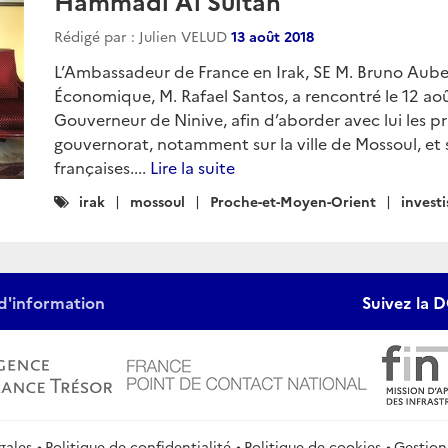
Hammadi Al Sultan
Rédigé par : Julien VELUD
13 août 2018
L’Ambassadeur de France en Irak, SE M. Bruno Aub
Économique, M. Rafael Santos, a rencontré le 12 a
Gouverneur de Ninive, afin d’aborder avec lui les pri
gouvernorat, notamment sur la ville de Mossoul, et s
françaises....
Lire la suite
Catégories
irak
mossoul
Proche-et-Moyen-Orient
invest
:
d'information
Suivez la D
gales
Politique de confidentialité
Politique de cookies
Gestion