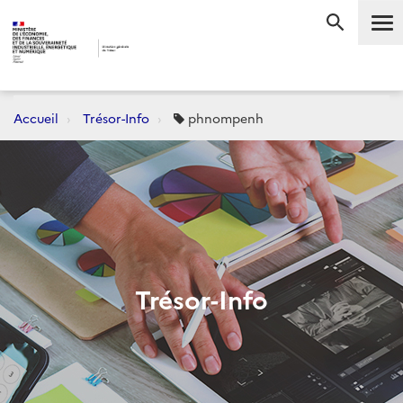
Me
RECHERC
Accueil
Trésor-Info
phnompenh
Trésor-Info