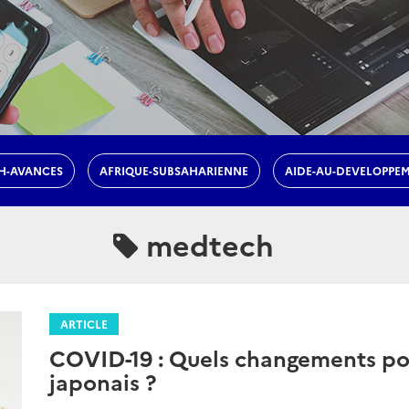
H-AVANCES
AFRIQUE-SUBSAHARIENNE
AIDE-AU-DEVELOPPE
medtech
ARTICLE
COVID-19 : Quels changements pou
japonais ?