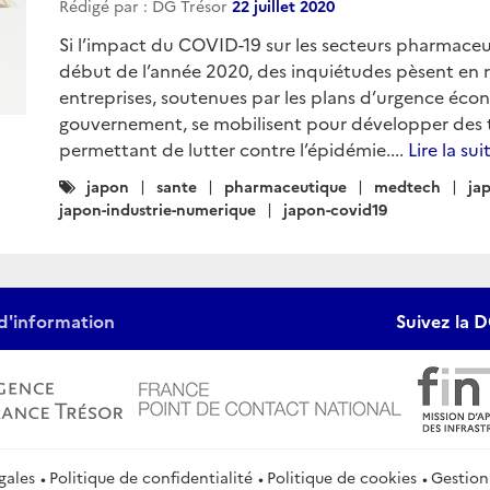
Rédigé par : DG Trésor
22 juillet 2020
Si l’impact du COVID-19 sur les secteurs pharmaceu
début de l’année 2020, des inquiétudes pèsent en r
entreprises, soutenues par les plans d’urgence éco
gouvernement, se mobilisent pour développer des t
permettant de lutter contre l’épidémie....
Lire la sui
Catégories
japon
sante
pharmaceutique
medtech
ja
:
japon-industrie-numerique
japon-covid19
d'information
Suivez la D
gales
Politique de confidentialité
Politique de cookies
Gestion