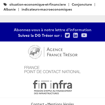
Catégories
situation-economique-et-financiere
Conjoncture
:
Albanie
indicateurs-macroeconomiques
Abonnez-vous à notre lettre d'information
Twitter
LinkedIn
Youtu
Suivez la DG Trésor sur :
Contact
Mentions légales