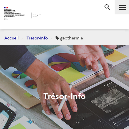
Me
RECHERC
Accueil
Trésor-Info
geothermie
Trésor-Info