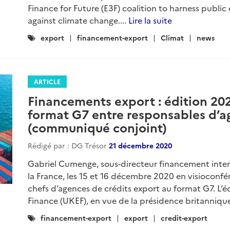
Finance for Future (E3F) coalition to harness public 
against climate change....
Lire la suite
Catégories
export
financement-export
Climat
news
:
ARTICLE
Financements export : édition 202
format G7 entre responsables d’a
(communiqué conjoint)
Rédigé par : DG Trésor
21 décembre 2020
Gabriel Cumenge, sous-directeur financement intern
la France, les 15 et 16 décembre 2020 en visioconfé
chefs d’agences de crédits export au format G7. L’
Finance (UKEF), en vue de la présidence britannique
Catégories
financement-export
export
credit-export
: