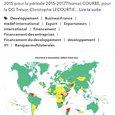
2015 pour la période 2015-2017.Thomas COURBE, pour
la DG Trésor, Christophe LECOURTIE...
Lire la suite
Catégories
Developpement
Business-France
:
medef-international
Export
Exportateurs
international
financement
Financement-des-entreprises
Financement-du-developpement
developpement
IFI
Banques-multilaterales