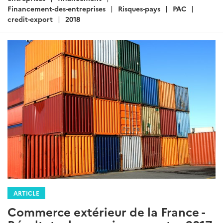
Financement-des-entreprises
Risques-pays
PAC
credit-export
2018
ARTICLE
Commerce extérieur de la France -