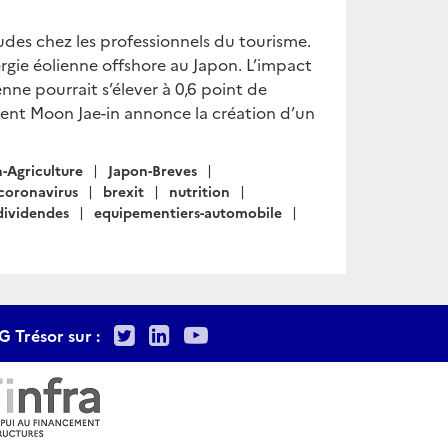
udes chez les professionnels du tourisme.
rgie éolienne offshore au Japon. L’impact
nne pourrait s’élever à 0,6 point de
dent Moon Jae-in annonce la création d’un
-Agriculture
Japon-Breves
coronavirus
brexit
nutrition
dividendes
equipementiers-automobile
Twitter
LinkedIn
Youtube
G Trésor sur :