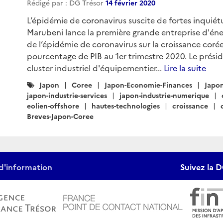
Rédigé par : DG Trésor
14 février 2020
L’épidémie de coronavirus suscite de fortes inquiét
Marubeni lance la première grande entreprise d'éne
de l’épidémie de coronavirus sur la croissance corée
pourcentage de PIB au 1er trimestre 2020. Le prési
cluster industriel d'équipementier...
Lire la suite
Catégories
Japon
Coree
Japon-Economie-Finances
Japon
:
japon-industrie-services
japon-industrie-numerique
eolien-offshore
hautes-technologies
croissance
Breves-Japon-Coree
d'information
Suivez la D