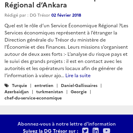
Régional d’Ankara
Rédigé par : DG Trésor
02 février 2018
Quel est le rôle d’un Service Économique Régional ?Les
Services économiques représentent à l’étranger la
Direction générale du Trésor du ministère de
l’Économie et des Finances. Leurs missions s’organisent
autour de deux axes forts :- L’analyse du risque pays et
le suivi des grands projets : il est en contact avec les
autorités et les opérateurs locaux afin de générer de
l’information à valeur ajo...
Lire la suite
Catégories
Turquie
entretien
Daniel-Gallissaires
:
Azerbaidjan
turkmenistan
Georgie
chef-du-service-economique
Abonnez-vous à notre lettre d'information
Twitter
LinkedIn
Youtu
Suivez la DG Trésor sur :