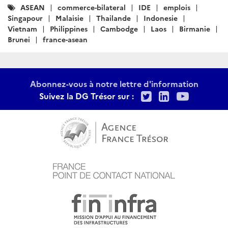
Catégories
ASEAN
commerce-bilateral
IDE
emplois
:
Singapour
Malaisie
Thailande
Indonesie
Vietnam
Philippines
Cambodge
Laos
Birmanie
Brunei
france-asean
Abonnez-vous à notre lettre d'information
Twitter
LinkedIn
Youtu
Suivez la DG Trésor sur :