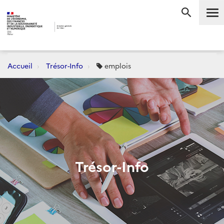
Me
RECHERC
Accueil
Trésor-Info
emplois
Trésor-Info