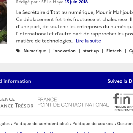
Rédigé par : SE La Haye
15 juin 2018
Le Secrétaire d’Etat au numérique, Mounir Mahjoubi, 
Ce déplacement fut très fructueux et chaleureux. Il 
d’une part, de soutenir les entreprises du numérique 
l’international et d’autre part de rapprocher les pos
matière de technologies...
Lire la suite
Catégories
Numerique
innovation
start-up
Fintech
C
:
d'information
Suivez la D
gales
Politique de confidentialité
Politique de cookies
Gestion