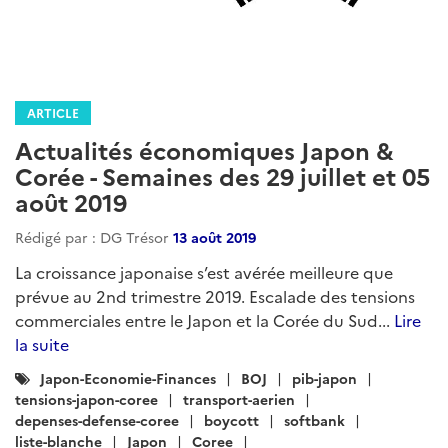
ARTICLE
Actualités économiques Japon &
Corée - Semaines des 29 juillet et 05
août 2019
Rédigé par : DG Trésor
13 août 2019
La croissance japonaise s’est avérée meilleure que
prévue au 2nd trimestre 2019. Escalade des tensions
commerciales entre le Japon et la Corée du Sud...
Lire
la suite
Catégories
Japon-Economie-Finances
BOJ
pib-japon
:
tensions-japon-coree
transport-aerien
depenses-defense-coree
boycott
softbank
liste-blanche
Japon
Coree