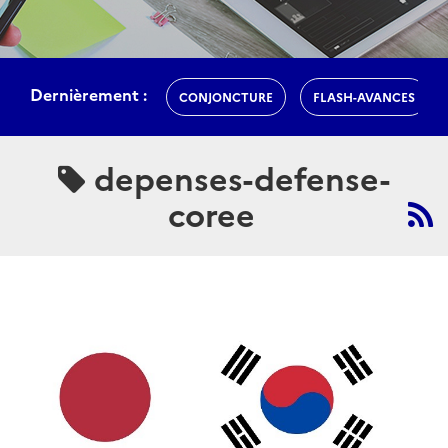
Dernièrement :
CONJONCTURE
FLASH-AVANCES
depenses-defense-
coree