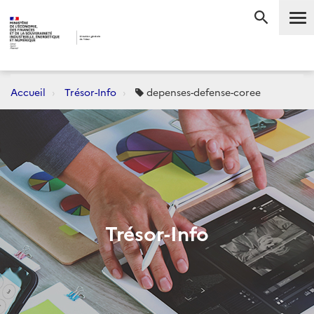
Me
RECHERC
Accueil
Trésor-Info
depenses-defense-coree
Trésor-Info