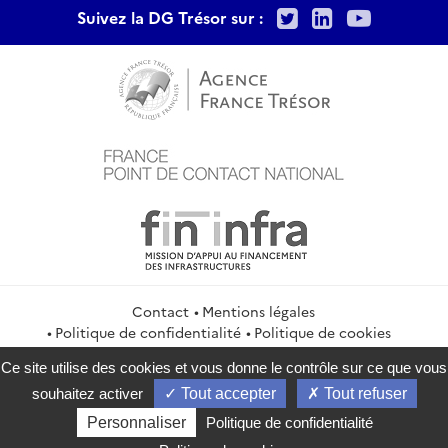
Twitter
LinkedIn
Youtu
Suivez la DG Trésor sur :
Contact
Mentions légales
Politique de confidentialité
Politique de cookies
Gestion des cookies
Flux RSS
Ce site utilise des cookies et vous donne le contrôle sur ce que vous
service-public.gouv.fr
legifrance.gouv.fr
info.gouv.fr
souhaitez activer
Tout accepter
Tout refuser
data.gouv.fr
Personnaliser
Politique de confidentialité
2026 Direction générale du Trésor