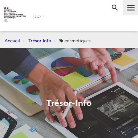
Me
RECHERC
Accueil
Trésor-Info
cosmetiques
Trésor-Info