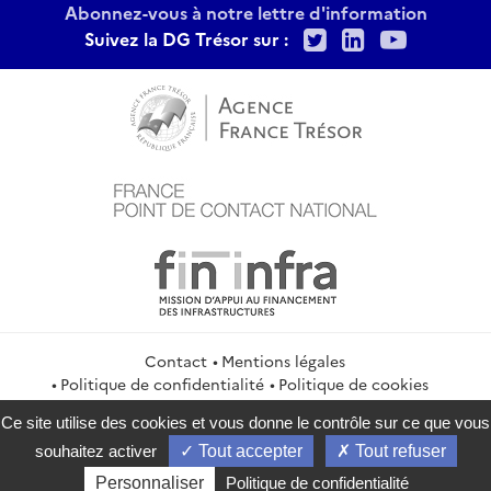
Abonnez-vous à notre lettre d'information
Twitter
LinkedIn
Youtu
Suivez la DG Trésor sur :
Contact
Mentions légales
Politique de confidentialité
Politique de cookies
Gestion des cookies
Flux RSS
Ce site utilise des cookies et vous donne le contrôle sur ce que vous
service-public.gouv.fr
legifrance.gouv.fr
info.gouv.fr
souhaitez activer
Tout accepter
Tout refuser
data.gouv.fr
Personnaliser
Politique de confidentialité