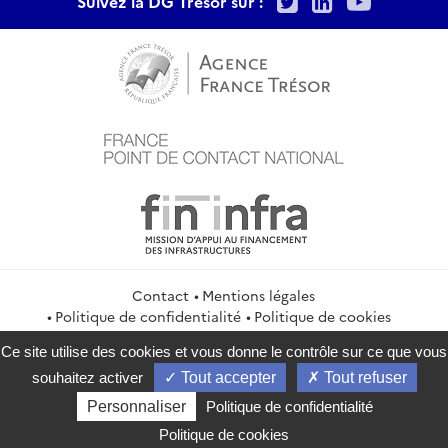
Suivez la DG Trésor sur :
Contact
Mentions légales
Politique de confidentialité
Politique de cookies
Gestion des cookies
Flux RSS
Ce site utilise des cookies et vous donne le contrôle sur ce que vous
service-public.gouv.fr
legifrance.gouv.fr
info.gouv.fr
souhaitez activer
Tout accepter
Tout refuser
data.gouv.fr
Personnaliser
Politique de confidentialité
2026 Direction générale du Trésor
Politique de cookies