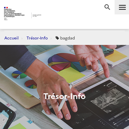
Me
RECHERC
Accueil
Trésor-Info
bagdad
Trésor-Info