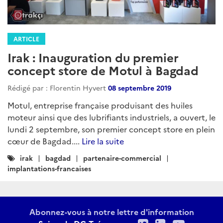
ARTICLE
Irak : Inauguration du premier
concept store de Motul à Bagdad
Rédigé par : Florentin Hyvert
08 septembre 2019
Motul, entreprise française produisant des huiles
moteur ainsi que des lubrifiants industriels, a ouvert, le
lundi 2 septembre, son premier concept store en plein
cœur de Bagdad....
Lire la suite
Catégories
irak
bagdad
partenaire-commercial
:
implantations-francaises
Abonnez-vous à notre lettre d'information
Twitter
LinkedIn
Youtu