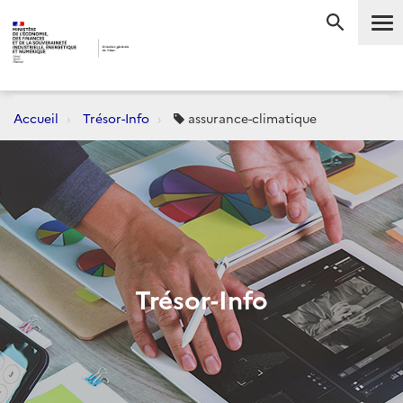
Me
RECHERC
Accueil
Trésor-Info
assurance-climatique
Trésor-Info