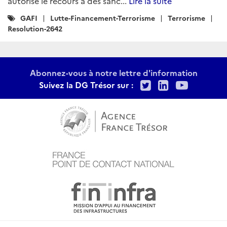
autorise le recours à des sanc...
Lire la suite
Catégories
GAFI
Lutte-Financement-Terrorisme
Terrorisme
:
Resolution-2642
Abonnez-vous à notre lettre d'information
Twitter
LinkedIn
Youtu
Suivez la DG Trésor sur :