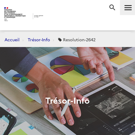
Me
RECHERC
Accueil
Trésor-Info
Resolution-2642
Trésor-Info