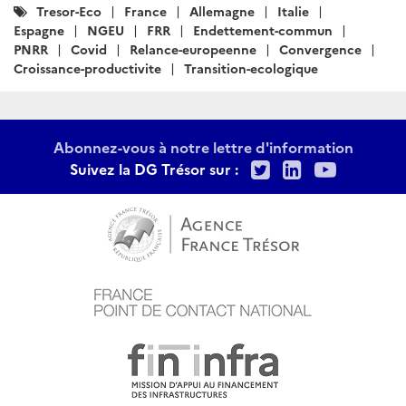
Catégories
Tresor-Eco
France
Allemagne
Italie
:
Espagne
NGEU
FRR
Endettement-commun
PNRR
Covid
Relance-europeenne
Convergence
Croissance-productivite
Transition-ecologique
Abonnez-vous à notre lettre d'information
Twitter
LinkedIn
Youtu
Suivez la DG Trésor sur :