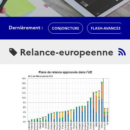
Dernièrement :
CONJONCTURE
FLASH-AVANCES
Relance-europeenne