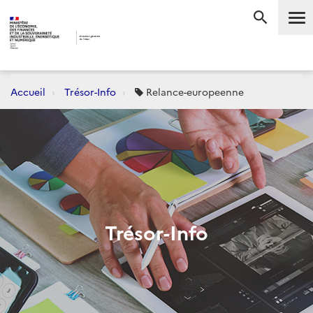
Me
RECHERC
Accueil
Trésor-Info
Relance-europeenne
Trésor-Info