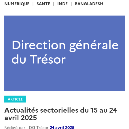
:
NUMERIQUE
SANTE
INDE
BANGLADESH
ARTICLE
Actualités sectorielles du 15 au 24
avril 2025
Rédigé par : DG Trésor
24 avril 2025