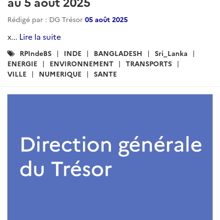
au 5 août 2025
Rédigé par : DG Trésor
05 août 2025
x...
Lire la suite
Catégories
RPIndeBS
INDE
BANGLADESH
Sri_Lanka
:
ENERGIE
ENVIRONNEMENT
TRANSPORTS
VILLE
NUMERIQUE
SANTE