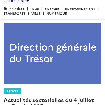
x...
Lire la suite
Catégories
RPIndeBS
INDE
ENERGIE
ENVIRONNEMENT
:
TRANSPORTS
VILLE
NUMERIQUE
ARTICLE
Actualités sectorielles du 4 juillet