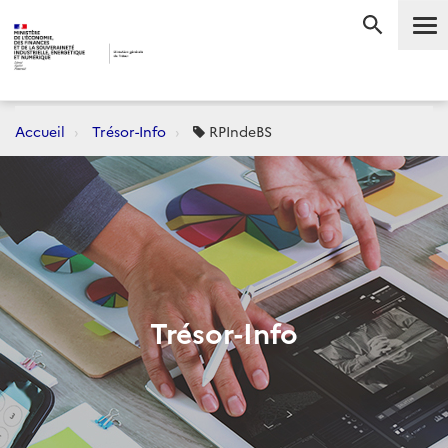
Me
RECHERC
Accueil
Trésor-Info
RPIndeBS
Trésor-Info