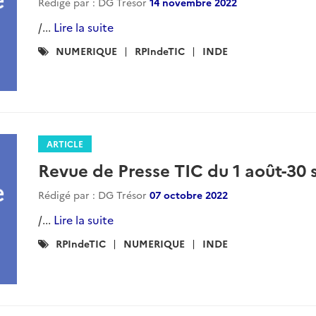
Rédigé par : DG Trésor
14 novembre 2022
/...
Lire la suite
Catégories
NUMERIQUE
RPIndeTIC
INDE
:
ARTICLE
Revue de Presse TIC du 1 août-30
Rédigé par : DG Trésor
07 octobre 2022
/...
Lire la suite
Catégories
RPIndeTIC
NUMERIQUE
INDE
: