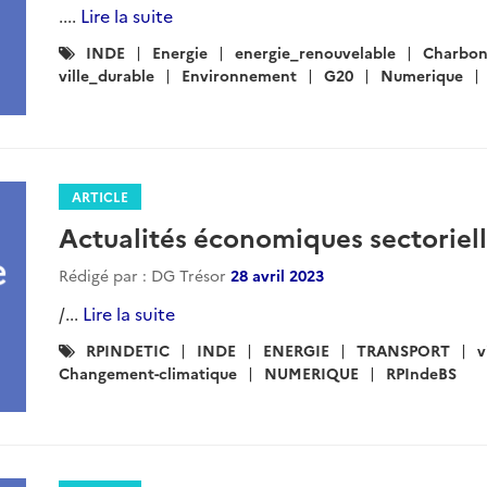
....
Lire la suite
Catégories
INDE
Energie
energie_renouvelable
Charbo
:
ville_durable
Environnement
G20
Numerique
ARTICLE
Actualités économiques sectorielle
Rédigé par : DG Trésor
28 avril 2023
/...
Lire la suite
Catégories
RPINDETIC
INDE
ENERGIE
TRANSPORT
v
:
Changement-climatique
NUMERIQUE
RPIndeBS