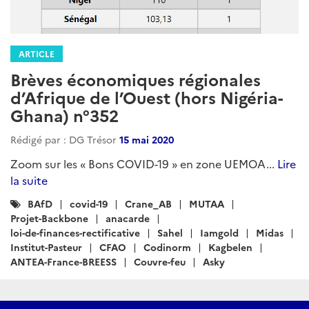
ARTICLE
Brèves économiques régionales
d’Afrique de l’Ouest (hors Nigéria-
Ghana) n°352
Rédigé par : DG Trésor
15 mai 2020
Zoom sur les « Bons COVID-19 » en zone UEMOA...
Lire
la suite
Catégories
BAfD
covid-19
Crane_AB
MUTAA
:
Projet-Backbone
anacarde
loi-de-finances-rectificative
Sahel
Iamgold
Midas
Institut-Pasteur
CFAO
Codinorm
Kagbelen
ANTEA-France-BREESS
Couvre-feu
Asky