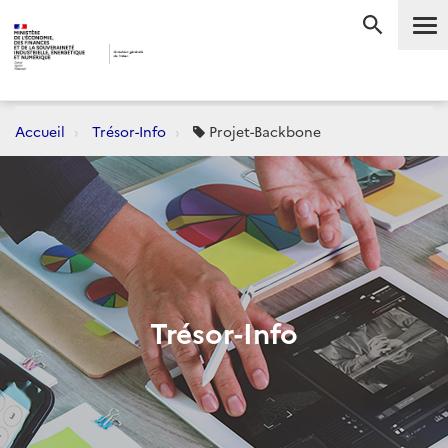
Me
RECHERC
Accueil
Trésor-Info
Projet-Backbone
Trésor-Info