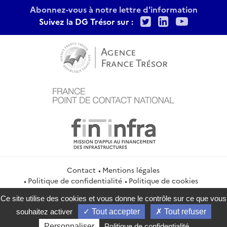
Abonnez-vous à notre lettre d'information
Twitter
LinkedIn
Youtu
Suivez la DG Trésor sur :
Contact
Mentions légales
Politique de confidentialité
Politique de cookies
Gestion des cookies
Flux RSS
Ce site utilise des cookies et vous donne le contrôle sur ce que vous
service-public.gouv.fr
legifrance.gouv.fr
info.gouv.fr
souhaitez activer
Tout accepter
Tout refuser
data.gouv.fr
Personnaliser
Politique de confidentialité