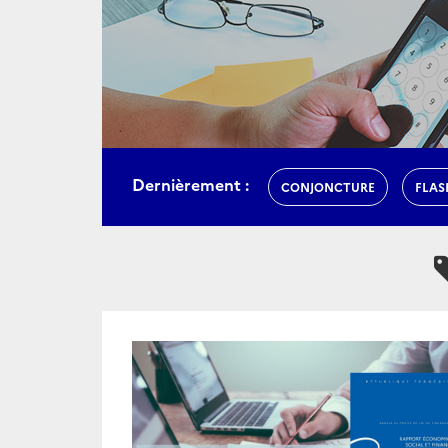
Dernièrement :
CONJONCTURE
FLAS