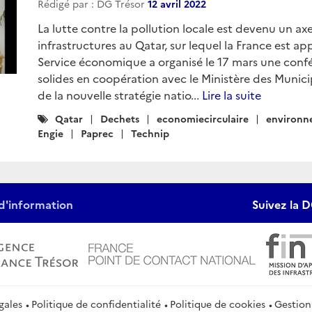
Rédigé par : DG Trésor
12 avril 2022
La lutte contre la pollution locale est devenu un a
infrastructures au Qatar, sur lequel la France est app
Service économique a organisé le 17 mars une conf
solides en coopération avec le Ministère des Municip
de la nouvelle stratégie natio...
Lire la suite
Catégories
Qatar
Dechets
economiecirculaire
environn
:
Engie
Paprec
Technip
d'information
Suivez la D
gales
Politique de confidentialité
Politique de cookies
Gestion