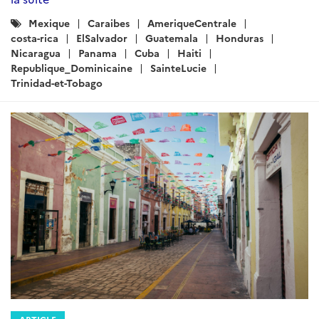
Catégories
Mexique
Caraibes
AmeriqueCentrale
:
costa-rica
ElSalvador
Guatemala
Honduras
Nicaragua
Panama
Cuba
Haiti
Republique_Dominicaine
SainteLucie
Trinidad-et-Tobago