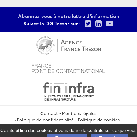
Abonnez-vous à notre lettre d'information
Twitter
LinkedIn
Youtu
Suivez la DG Trésor sur :
Contact
Mentions légales
Politique de confidentialité
Politique de cookies
Gestion des cookies
Flux RSS
Ce site utilise des cookies et vous donne le contrôle sur ce que vous
service-public.gouv.fr
legifrance.gouv.fr
info.gouv.fr