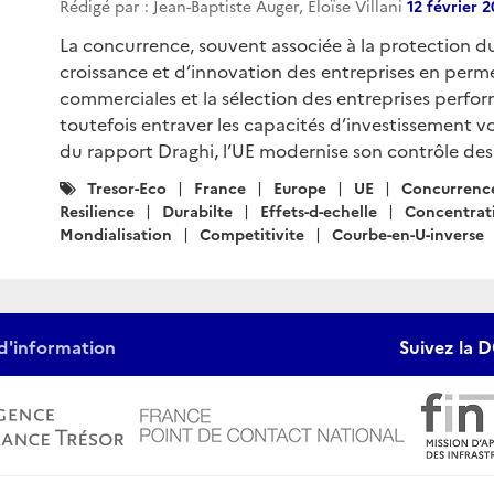
Rédigé par : Jean-Baptiste Auger, Eloïse Villani
12 février 
La concurrence, souvent associée à la protection 
croissance et d’innovation des entreprises en permet
commerciales et la sélection des entreprises perf
toutefois entraver les capacités d’investissement voi
du rapport Draghi, l’UE modernise son contrôle des
Catégories
Tresor-Eco
France
Europe
UE
Concurrenc
:
Resilience
Durabilte
Effets-d-echelle
Concentrat
Mondialisation
Competitivite
Courbe-en-U-inverse
d'information
Suivez la D