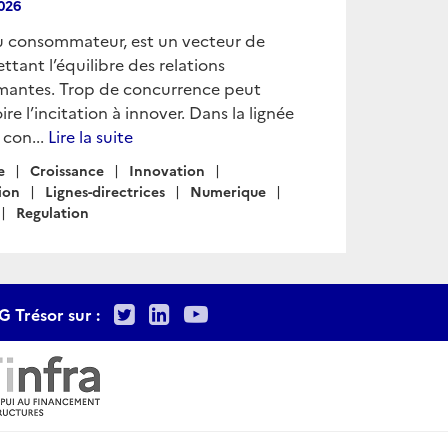
2026
du consommateur, est un vecteur de
tant l’équilibre des relations
ormantes. Trop de concurrence peut
re l’incitation à innover. Dans la lignée
 con...
Lire la suite
e
Croissance
Innovation
ion
Lignes-directrices
Numerique
Regulation
Twitter
LinkedIn
Youtube
G Trésor sur :