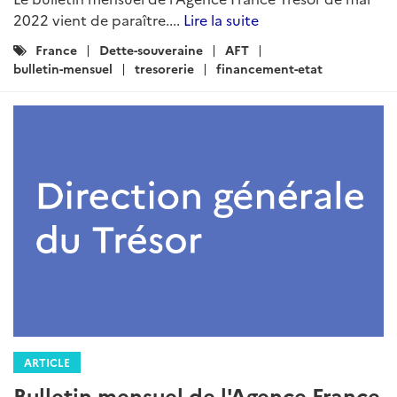
2022 vient de paraître....
Lire la suite
Catégories
France
Dette-souveraine
AFT
:
bulletin-mensuel
tresorerie
financement-etat
ARTICLE
Bulletin mensuel de l'Agence France