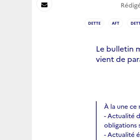
sur
Envoyer
Rédigé
Linkedin
par
DETTE
AFT
DET
Messagerie
Le bulletin 
vient de par
À la une ce 
- Actualité 
obligations 
- Actualité