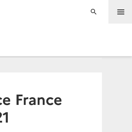
Men
RECHERCHE
ce France
21