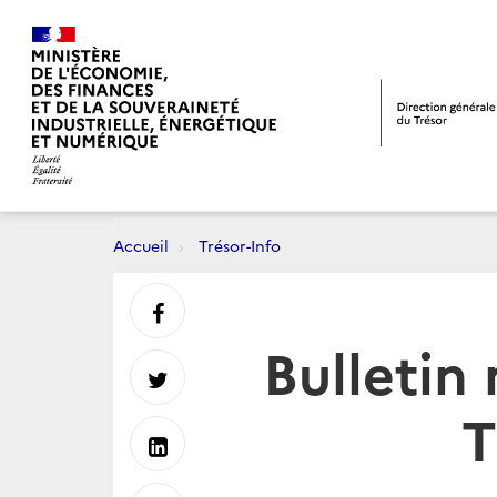
Accueil
Trésor-Info
Partager
Bulletin
sur
Partager
T
Facebook
sur
Partager
Twitter