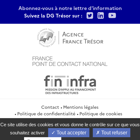
Abonnez-vous à notre lettre d'information
Twitter
LinkedIn
Youtu
Suivez la DG Trésor sur :
Contact
Mentions légales
Politique de confidentialité
Politique de cookies
Gestion des cookies
Flux RSS
Ce site utilise des cookies et vous donne le contrôle sur ce que vous
service-public.gouv.fr
legifrance.gouv.fr
info.gouv.fr
souhaitez activer
Tout accepter
Tout refuser
data.gouv.fr