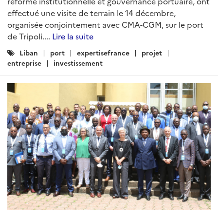
réforme institutionnelle et gouvernance portuaire, ont
effectué une visite de terrain le 14 décembre,
organisée conjointement avec CMA-CGM, sur le port
de Tripoli....
Lire la suite
Catégories
Liban
port
expertisefrance
projet
:
entreprise
investissement