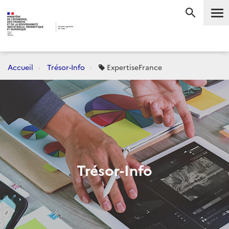
Me
RECHERC
Accueil
Trésor-Info
ExpertiseFrance
Trésor-Info