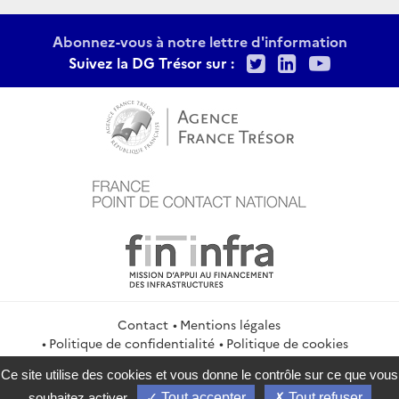
Abonnez-vous à notre lettre d'information
Twitter
LinkedIn
Youtu
Suivez la DG Trésor sur :
Contact
Mentions légales
Politique de confidentialité
Politique de cookies
Gestion des cookies
Flux RSS
Ce site utilise des cookies et vous donne le contrôle sur ce que vous
service-public.gouv.fr
legifrance.gouv.fr
info.gouv.fr
souhaitez activer
Tout accepter
Tout refuser