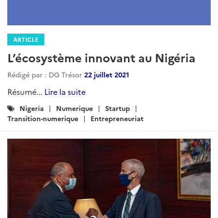
ARTICLE
L’écosystème innovant au Nigéria
Rédigé par : DG Trésor
22 juillet 2021
Résumé...
Lire la suite
Catégories
Nigeria
Numerique
Startup
:
Transition-numerique
Entrepreneuriat