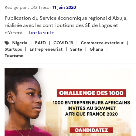
Rédigé par : DG Trésor
11 juin 2020
Publication du Service économique régional d’Abuja,
réalisée avec les contributions des SE de Lagos et
d’Accra....
Lire la suite
Catégories
Nigeria
BAfD
COVID-19
Commerce-exterieur
:
Startups
Entrepreneuriat
Sante
Ghana
Tourisme