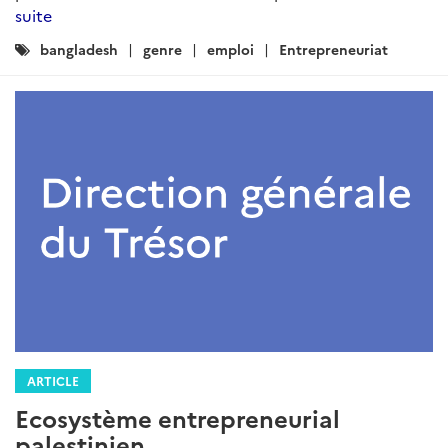
suite
Catégories
bangladesh
genre
emploi
Entrepreneuriat
:
ARTICLE
Ecosystème entrepreneurial
palestinien