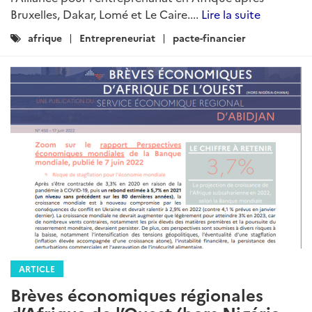
Bruxelles, Dakar, Lomé et Le Caire....
Lire la suite
Catégories
afrique
Entrepreneuriat
pacte-financier
:
ARTICLE
Brèves économiques régionales