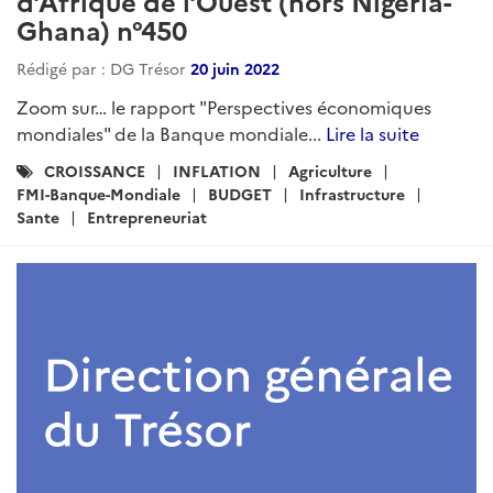
d’Afrique de l’Ouest (hors Nigéria-
Ghana) n°450
Rédigé par : DG Trésor
20 juin 2022
Zoom sur… le rapport "Perspectives économiques
mondiales" de la Banque mondiale...
Lire la suite
Catégories
CROISSANCE
INFLATION
Agriculture
:
FMI-Banque-Mondiale
BUDGET
Infrastructure
Sante
Entrepreneuriat