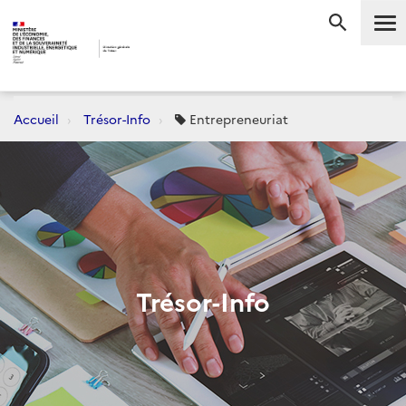
Me
RECHERC
Accueil
Trésor-Info
Entrepreneuriat
Trésor-Info