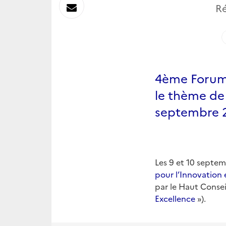
sur
Envoyer
Ré
Linkedin
par
Messagerie
4ème Forum 
le thème de 
septembre 2
Les 9 et 10 septem
pour l’Innovation 
par le Haut Consei
Excellence
»).