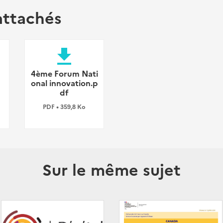
attachés
file_download
a
4ème Forum Nati
onal innovation.p
df
PDF • 359,8 Ko
Sur le même sujet