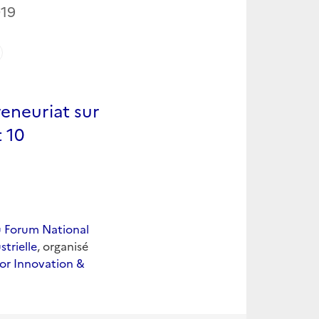
19
eneuriat sur
t 10
u Forum National
trielle
, organisé
for Innovation &