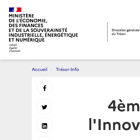
Accueil
Trésor-Info
Partager
4èm
sur
Partager
l'Innov
Facebook
sur
Partager
Twitter