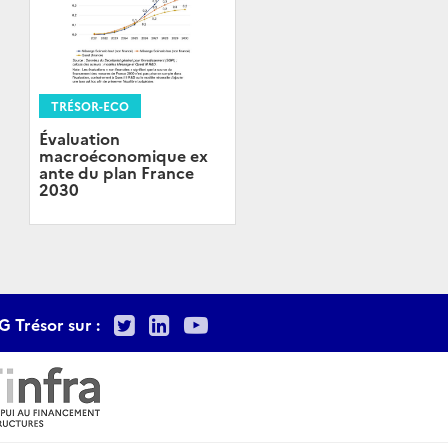
TRÉSOR-ECO
Évaluation
macroéconomique ex
ante du plan France
2030
Twitter
LinkedIn
Youtube
G Trésor sur :