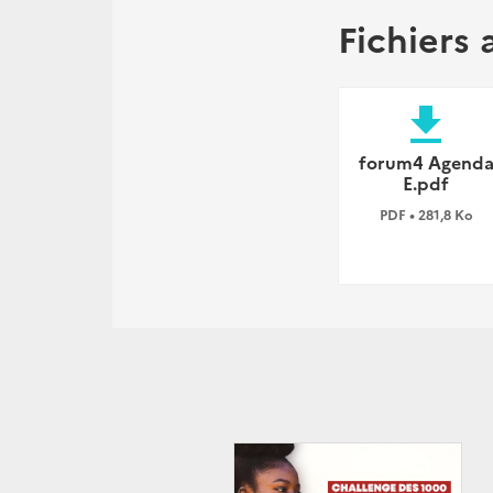
Fichiers 
file_download
forum4 Agend
E.pdf
PDF • 281,8 Ko