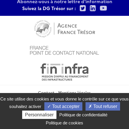
Abonnez-vous à notre lettre d'information
Twitter
LinkedIn
Youtu
Suivez la DG Trésor sur :
Contact
Mentions légales
Politique de confidentialité
Politique de cookies
Ce site utilise des cookies et vous donne le contrôle sur ce que vous
Gestion des cookies
Flux RSS
souhaitez activer
Tout accepter
Tout refuser
service-public.gouv.fr
legifrance.gouv.fr
info.gouv.fr
Personnaliser
Politique de confidentialité
data.gouv.fr
Politique de cookies