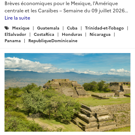
Brèves économiques pour le Mexique, l’Amérique
centrale et les Caraïbes – Semaine du 09 juillet 2026...
Lire la suite
Catégories
Mexique
Guatemala
Cuba
Trinidad-et-Tobago
:
ElSalvador
CostaRica
Honduras
Nicaragua
Panama
RepubliqueDominicaine