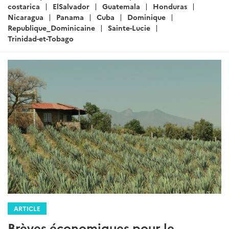
:
costarica
ElSalvador
Guatemala
Honduras
Nicaragua
Panama
Cuba
Dominique
Republique_Dominicaine
Sainte-Lucie
Trinidad-et-Tobago
ARTICLE
Brèves économiques pour le