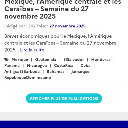
Mexique, l’Amérique centrale et les
Caraïbes – Semaine du 27
novembre 2025
Rédigé par : DG Trésor
27 novembre 2025
Brèves économiques pour le Mexique, l’Amérique
centrale et les Caraïbes – Semaine du 27 novembre
2025...
Lire la suite
Catégories
Mexique
Guatemala
ElSalvador
Honduras
:
Panama
Nicaragua
CostaRica
Cuba
AntiguaEtBarbuda
Bahamas
Jamaique
RepubliqueDominicaine
AFFICHER PLUS DE PUBLICATIONS