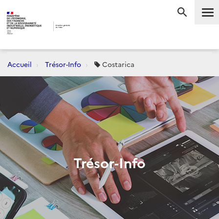
Me
RECHERC
Accueil
Trésor-Info
Costarica
Trésor-Info