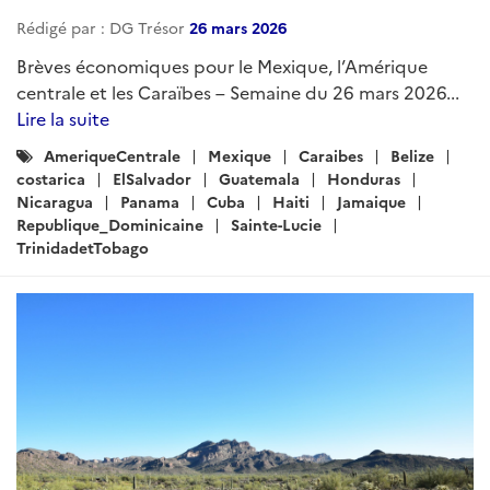
Rédigé par : DG Trésor
26 mars 2026
Brèves économiques pour le Mexique, l’Amérique
centrale et les Caraïbes – Semaine du 26 mars 2026...
Lire la suite
Catégories
AmeriqueCentrale
Mexique
Caraibes
Belize
:
costarica
ElSalvador
Guatemala
Honduras
Nicaragua
Panama
Cuba
Haiti
Jamaique
Republique_Dominicaine
Sainte-Lucie
TrinidadetTobago