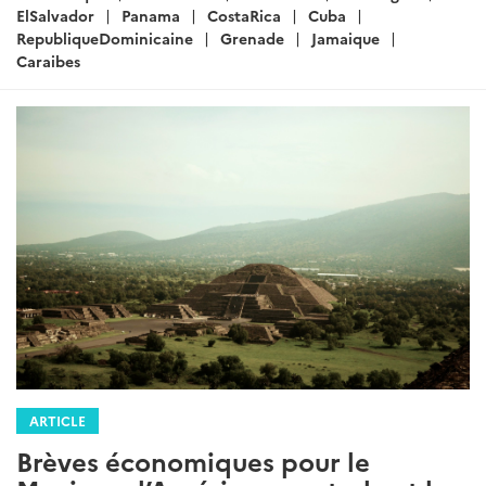
:
ElSalvador
Panama
CostaRica
Cuba
RepubliqueDominicaine
Grenade
Jamaique
Caraibes
ARTICLE
Brèves économiques pour le