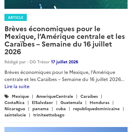
ARTICLE
Brèves économiques pour le
Mexique, l’Amérique centrale et les
Caraïbes – Semaine du 16 juillet
2026
Rédigé par : DG Trésor
17 juillet 2026
Brèves économiques pour le Mexique, l’Amérique
centrale et les Caraïbes – Semaine du 16 juillet 2026...
Lire la suite
Catégories
Mexique
AmeriqueCentrale
Caraibes
:
CostaRica
ElSalvdaor
Guatemala
Honduras
Nicaragua
panama
cuba
republiquedominicaine
saintelucie
triniteettobago