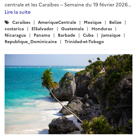
centrale et les Caraïbes – Semaine du 19 février 2026...
Lire la suite
Catégories
Caraibes
AmeriqueCentrale
Mexique
Belize
:
costarica
ElSalvador
Guatemala
Honduras
Nicaragua
Panama
Barbade
Cuba
Jamaique
Republique_Dominicaine
Trinidad-et-Tobago