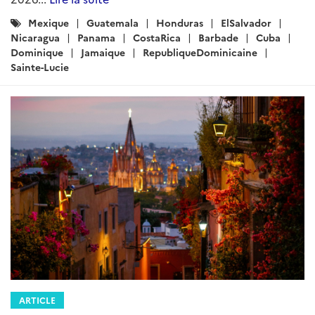
Catégories
Mexique
Guatemala
Honduras
ElSalvador
:
Nicaragua
Panama
CostaRica
Barbade
Cuba
Dominique
Jamaique
RepubliqueDominicaine
Sainte-Lucie
ARTICLE