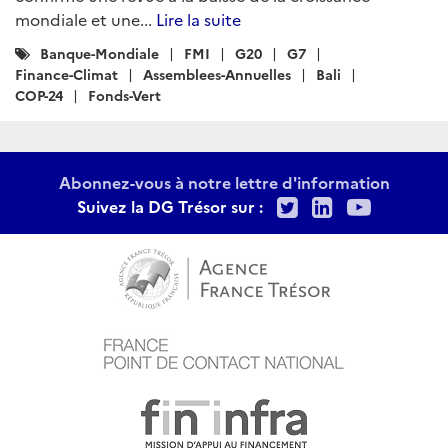
mondiale et une...
Lire la suite
Catégories
Banque-Mondiale
FMI
G20
G7
:
Finance-Climat
Assemblees-Annuelles
Bali
COP-24
Fonds-Vert
Abonnez-vous à notre lettre d'information
Twitter
LinkedIn
Youtu
Suivez la DG Trésor sur :