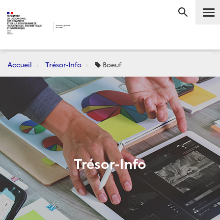
Me
RECHERC
Accueil
Trésor-Info
Boeuf
Trésor-Info