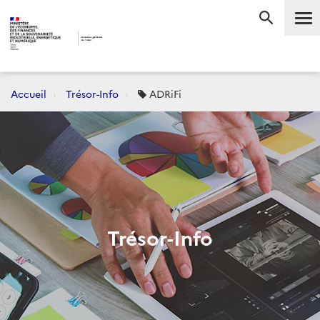
Me
RECHERC
Accueil
Trésor-Info
ADRiFi
Trésor-Info