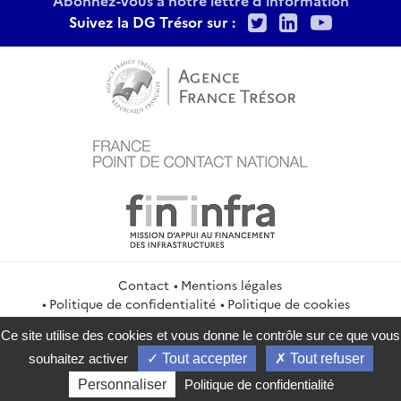
Abonnez-vous à notre lettre d'information
Twitter
LinkedIn
Youtu
Suivez la DG Trésor sur :
Contact
Mentions légales
Politique de confidentialité
Politique de cookies
Gestion des cookies
Flux RSS
Ce site utilise des cookies et vous donne le contrôle sur ce que vous
service-public.gouv.fr
legifrance.gouv.fr
info.gouv.fr
souhaitez activer
Tout accepter
Tout refuser
data.gouv.fr
Personnaliser
Politique de confidentialité