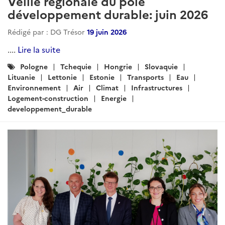
Veille régionale du pôle
développement durable: juin 2026
Rédigé par : DG Trésor
19 juin 2026
....
Lire la suite
Catégories
Pologne
Tchequie
Hongrie
Slovaquie
:
Lituanie
Lettonie
Estonie
Transports
Eau
Environnement
Air
Climat
Infrastructures
Logement-construction
Energie
developpement_durable