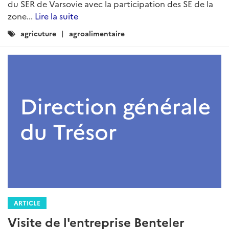
du SER de Varsovie avec la participation des SE de la
zone...
Lire la suite
Catégories
agricuture
agroalimentaire
:
ARTICLE
Visite de l'entreprise Benteler