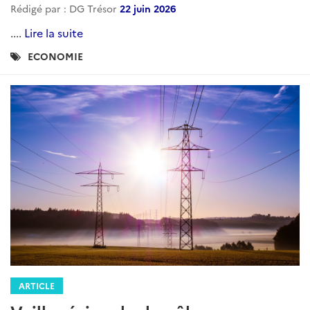
Rédigé par : DG Trésor
22 juin 2026
....
Lire la suite
Catégories
ECONOMIE
:
ARTICLE