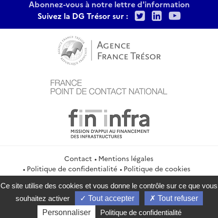
Abonnez-vous à notre lettre d'information
Twitter
LinkedIn
Youtu
Suivez la DG Trésor sur :
Contact
Mentions légales
Politique de confidentialité
Politique de cookies
Gestion des cookies
Flux RSS
Ce site utilise des cookies et vous donne le contrôle sur ce que vous
service-public.gouv.fr
legifrance.gouv.fr
info.gouv.fr
souhaitez activer
Tout accepter
Tout refuser
data.gouv.fr
Personnaliser
Politique de confidentialité