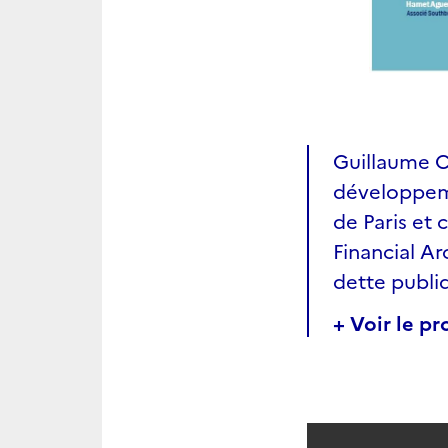
Guillaume Ch
développeme
de Paris et 
Financial Ar
dette publiq
+ Voir le p