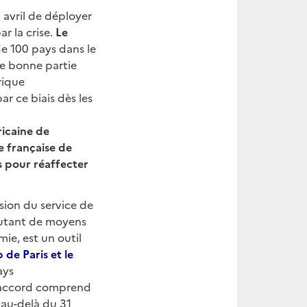
 avril de déployer
r la crise.
Le
e 100 pays dans le
e bonne partie
rique
r ce biais dès les
icaine de
e française de
 pour réaffecter
nsion du service de
autant de moyens
ie, est un outil
 de Paris et le
ays
accord comprend
 au-delà du 31