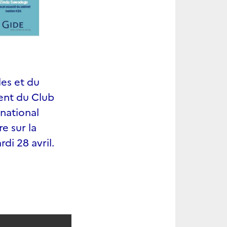
les et du
ent du Club
rnational
re sur la
di 28 avril.