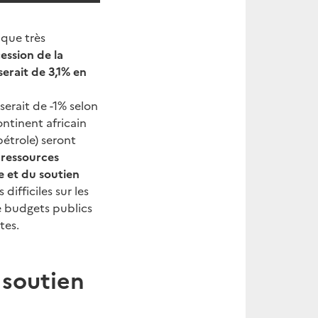
ique très
ession de la
erait de 3,1% en
erait de -1% selon
ontinent africain
étrole) seront
 ressources
e et du soutien
ifficiles sur les
e budgets publics
tes.
 soutien