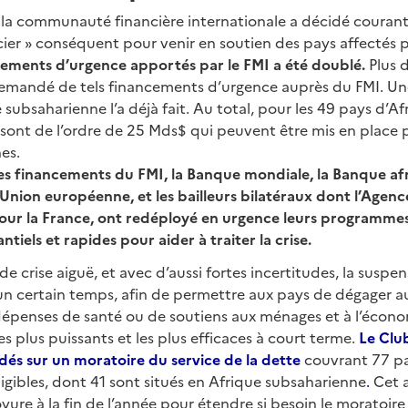
 la communauté financière internationale a décidé courant
ier » conséquent pour venir en soutien des pays affectés pa
ements d’urgence apportés par le FMI a été doublé.
Plus d
mandé de tels financements d’urgence auprès du FMI. Un
 subsaharienne l’a déjà fait. Au total, pour les 49 pays d’Af
sont de l’ordre de 25 Mds$ qui peuvent être mis en place pa
es.
 financements du FMI, la Banque mondiale, la Banque afr
nion européenne, et les bailleurs bilatéraux dont l’Agenc
r la France, ont redéployé en urgence leurs programmes
tiels et rapides pour aider à traiter la crise.
e crise aiguë, et avec d’aussi fortes incertitudes, la suspe
un certain temps, afin de permettre aux pays de dégager 
dépenses de santé ou de soutiens aux ménages et à l’économ
es plus puissants et les plus efficaces à court terme.
Le Club
dés sur un moratoire du service de la dette
couvrant 77 p
igibles, dont 41 sont situés en Afrique subsaharienne
.
Cet 
yure à la fin de l’année pour étendre si besoin le moratoire