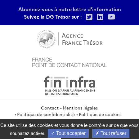
Abonnez-vous à notre lettre d'information
Twitter
LinkedIn
Youtu
Suivez la DG Trésor sur :
Contact
Mentions légales
Politique de confidentialité
Politique de cookies
Gestion des cookies
Flux RSS
Ce site utilise des cookies et vous donne le contrôle sur ce que vous
service-public.gouv.fr
legifrance.gouv.fr
info.gouv.fr
souhaitez activer
Tout accepter
Tout refuser
data.gouv.fr