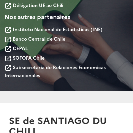
Délégation UE au Chili
launch
Nos autres partenaires
Instituto Nacional de Estadisticas (INE)
launch
Banco Central de Chile
launch
CEPAL
launch
SOFOFA Chile
launch
Subsecretaria de Relaciones Economicas
launch
Internacionales
SE de SANTIAGO DU
CHILI