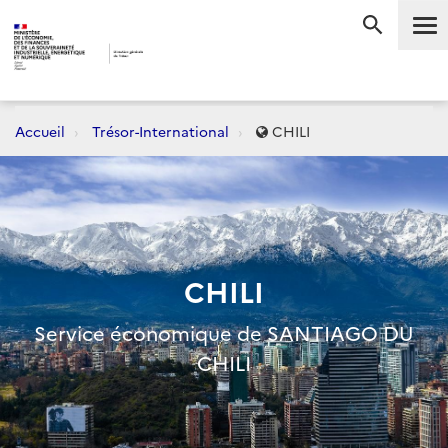
Me
RECHERC
Accueil
Trésor-International
CHILI
CHILI
Service économique de SANTIAGO DU
CHILI