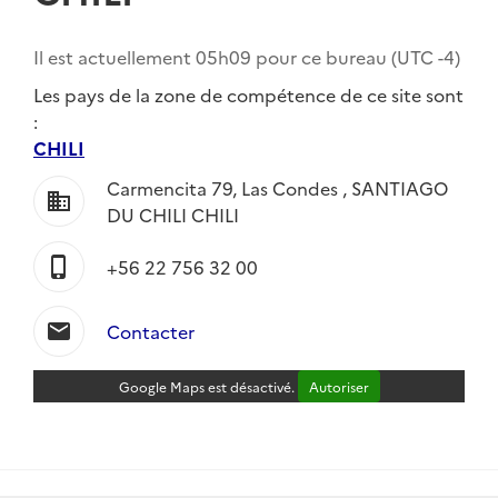
Il est actuellement
05h09
pour ce bureau (UTC
-4
)
Les pays de la zone de compétence de ce site sont
:
CHILI
Carmencita 79, Las Condes , SANTIAGO
business
DU CHILI CHILI
phone_iphone
+56 22 756 32 00
mail
Contacter
Google Maps est désactivé.
Autoriser