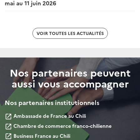
mai au 11 juin 2026
VOIR TOUTES LES ACTUALITÉS
Nos partenaires peuvent
aussi vous accompagner
Nos partenaires institutionnels
Ambassade de France au Chili
launch
Chambre de commerce franco-chilienne
launch
Business France au Chili
launch