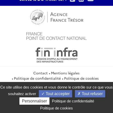
Contact
Mentions légales
Politique de confidentialité
Politique de cookies
Gestion des cookies
Ce site utilise des cookies et vous donne le contrôle sur ce que vous
service-public.gouv.fr
legifrance.gouv.fr
info.gouv.fr
souhaitez activer
Tout accepter
Tout refuser
data.gouv.fr
Personnaliser
Politique de confidentialité
2026 Direction générale du Trésor
Politique de cookies