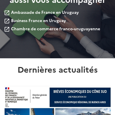
Ambassade de France en Uruguay
launch
Business France en Uruguay
launch
Chambre de commerce franco-uruguayenne
launch
Dernières actualités