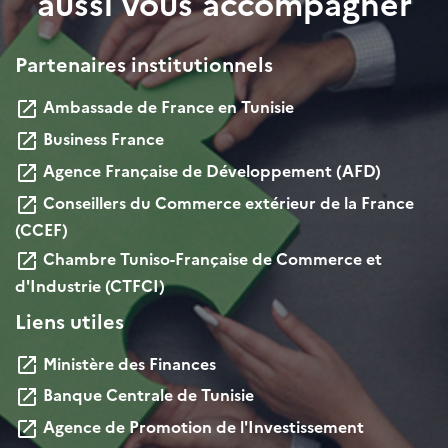
aussi vous accompagner
Partenaires institutionnels
Ambassade de France en Tunisie
launch
Business France
launch
Agence Française de Développement (AFD)
launch
Conseillers du Commerce extérieur de la France
launch
(CCEF)
Chambre Tuniso-Française de Commerce et
launch
d'Industrie (CTFCI)
Liens utiles
Ministère des Finances
launch
Banque Centrale de Tunisie
launch
Agence de Promotion de l'Investissement
launch