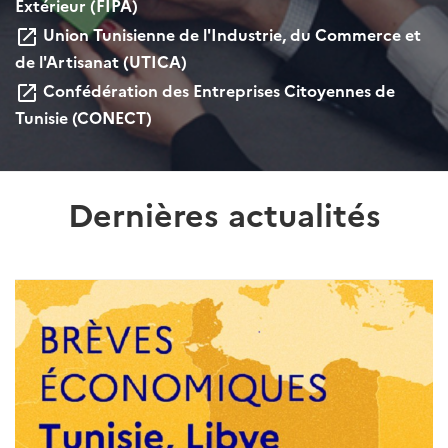
Extérieur (FIPA)
Union Tunisienne de l'Industrie, du Commerce et
launch
de l'Artisanat (UTICA)
Confédération des Entreprises Citoyennes de
launch
Tunisie (CONECT)
Dernières actualités