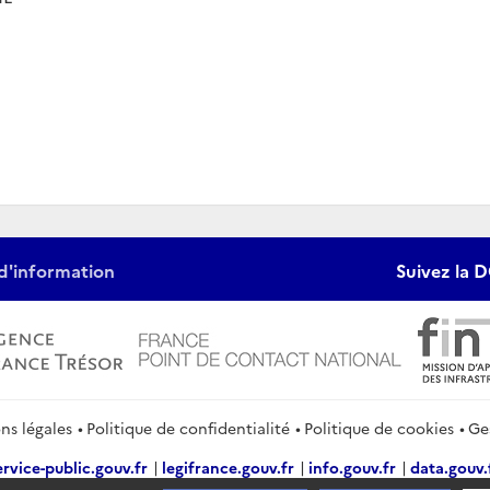
d'information
Suivez la D
ns légales
Politique de confidentialité
Politique de cookies
Ge
ervice-public.gouv.fr
legifrance.gouv.fr
info.gouv.fr
data.gouv.