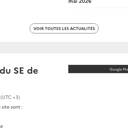
mai 2026
VOIR TOUTES LES ACTUALITÉS
du SE de
Google Map
 (UTC
+3
)
site sont :
IE