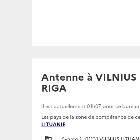
Antenne à VILNIUS 
RIGA
Il est actuellement
01h07
pour ce bureau
Les pays de la zone de compétence de ce 
LITUANIE
business
Svarco 1 , 01131 VILNIUS LITUAN